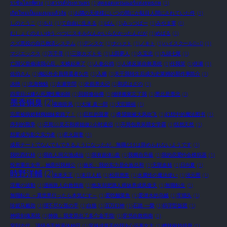
ราชันโลกพิศวง
(1)
สวรรค์ประทานพร
(1)
สุดยอดเทรนเนอร์แห่งยุทธภพ
(1)
เกิดใหม่เป็นแมงมุมแล้วงัย
(1)
お隣の天使様にいつの間にか駄目人間にされていた件
(1)
しのとうこ
(1)
ちり
(1)
て自由に生きる
(1)
ばん
(1)
みっつばー
(1)
みやま零
(1)
むしょくのえいゆう べつにスキルなんかいらなかったんだが
(1)
めばる
(1)
クズ悪役の自己救済システム
(1)
デンスケ
(1)
ナハァト
(1)
ノキト
(1)
ハイスクールD×D
(1)
マジエックス
(1)
万千寻
(1)
三弥カズトモ
(1)
上田夢人
(1)
久宝忠
(1)
九頭七尾
(1)
亡国父皇偷读我心后，支棱起来了
(1)
人参公鸡
(1)
人渣反派自救系统
(1)
任我笑
(1)
伏瀬
(1)
佐伯さん
(1)
俺以外全員帰還者な件
(1)
入栖
(1)
关于我转生后成为史莱姆的那件事简介
(1)
决绝
(1)
北海牧鲸
(1)
古瀬学問
(1)
史前养夫记
(1)
和武はざの
(1)
四度目は嫌な死属性魔術師
(1)
回歸修仙傳
(1)
地球搬家忘了我
(1)
墨北是墨北
(1)
墨香铜臭
(2)
夜南听风
(1)
大塚 真一郎
(1)
天官賜福
(1)
完蛋被病娇财阀姐妹套路了！
(1)
巨红的菠萝
(1)
希望能被大风吹飞
(1)
幻想中的魔法图书
(1)
序列的戰爭
(1)
开局50灵石和师姐做2小时道侣
(1)
开局包养呆萌女学霸
(1)
恬然天然
(1)
想要成为影之实力者
(1)
惹火甜妻
(1)
成長チートでなんでもできるようになったが、無職だけは辞められないようです
(1)
我吃西红柿
(1)
我在人间立地成仙
(1)
我有超体U盘
(1)
我獨自升級
(1)
我的恋爱约会模拟器
(1)
投资重生女帝，她竟叫我相公
(1)
族长：我的实力是全族总和
(1)
无限血核
(1)
日向夏
(1)
時野洋輔
(2)
未来天王
(1)
末日人机
(1)
松田恵美
(1)
水属性の魔法使い
(1)
沧元图
(1)
淫魔の波動
(1)
漫画路人自救指南
(1)
炮灰却把路人师妹养成凤傲天
(1)
無職転生
(1)
無職転生 ～異世界行ったら本気だす～
(1)
爱吃酸菜鱼
(1)
爱潜水的乌贼
(1)
牢猫头
(1)
珍妮马戴劲
(1)
理不尽な孫の手
(1)
白狼
(1)
百万幻神
(1)
石踏 一榮
(1)
码字型饭团
(1)
神级剑魂系统
(1)
神路：我变异出了多个金手指!
(1)
穿书自救指南
(1)
穿到古代，顶级杀手她退休种田
(1)
穿越成黄毛的我决心远离女主
(1)
糟辣椒炒排骨
(1)